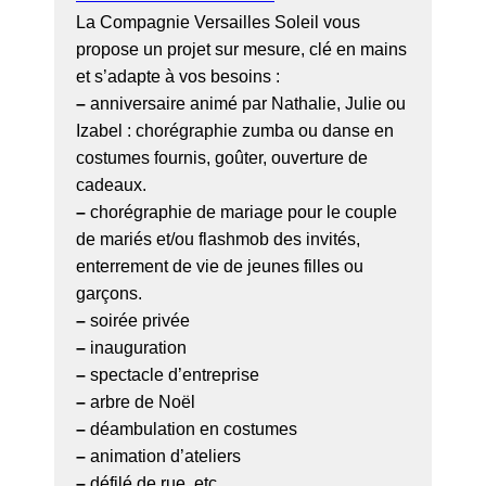
La Compagnie Versailles Soleil vous
propose un projet sur mesure, clé en mains
et s’adapte à vos besoins :
–
anniversaire animé par Nathalie, Julie ou
Izabel : chorégraphie zumba ou danse en
costumes fournis, goûter, ouverture de
cadeaux.
–
chorégraphie de mariage pour le couple
de mariés et/ou flashmob des invités,
enterrement de vie de jeunes filles ou
garçons.
–
soirée privée
–
inauguration
–
spectacle d’entreprise
–
arbre de Noël
–
déambulation en costumes
–
animation d’ateliers
–
défilé de rue, etc...